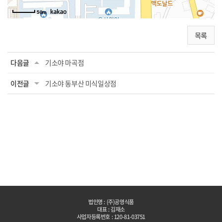
50m
목록
다음글
기소야 마곡점
이전글
기소야 동부산 미식일상점
법인명 : (주)공영식품
대표 : 김재소
사업자등록번호 : 120-81-03751