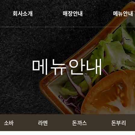
회사소개
매장안내
메뉴안내
회사연혁
매장안내
우동
CEO인사말
소바
브랜드소개
라멘
메뉴안내
물류센터
돈까스
돈부리
사이드
소바
라멘
돈까스
돈부리