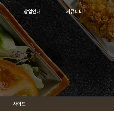
창업안내
커뮤니티
창업경쟁력
공지사항
가맹절차
프로모션
창업비용
가맹상담
사이드